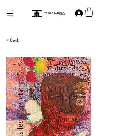
Log in
< Back