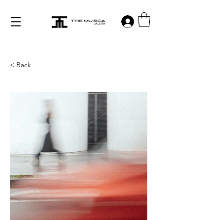
Log in
< Back