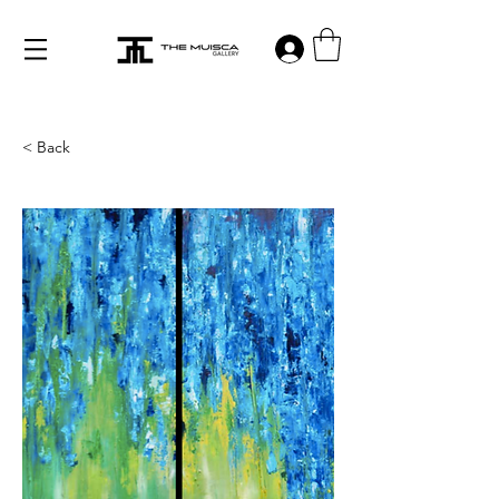
Log in
< Back