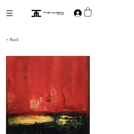
Log in
< Back