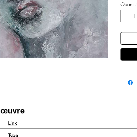
Quantit
e œuvre
Link
Type