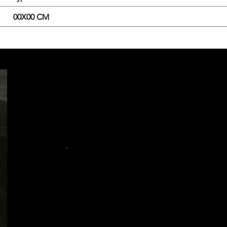
00X00 CM
.
.
.