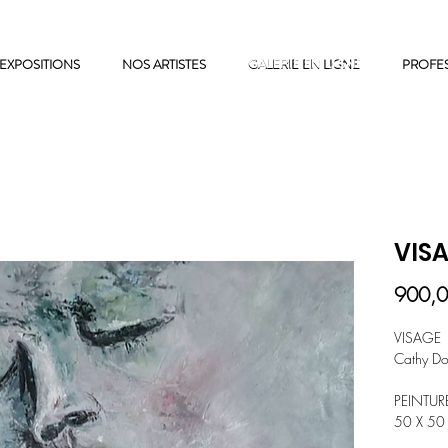
EXPOSITIONS
NOS ARTISTES
GALERIE EN LIGNE
GALERIE EN LIGNE
PROFE
VIS
900,0
VISAGE
Cathy D
PEINTUR
50 X 50