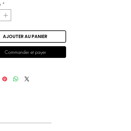
é
*
AJOUTER AU PANIER
Commander et payer