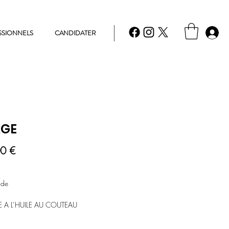
SSIONNELS
CANDIDATER
AGE
Prix
0 €
ode
E A L’HUILE AU COUTEAU