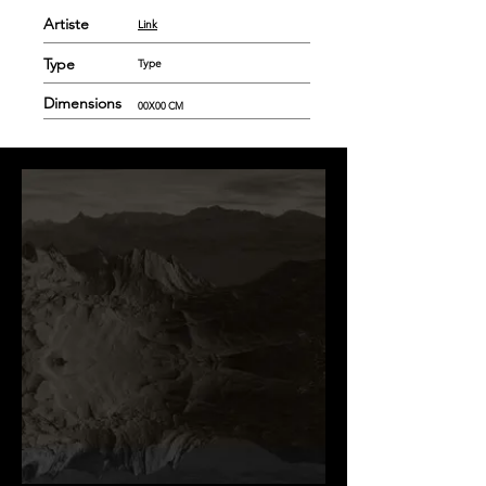
Artiste
Link
Type
Type
Dimensions
00X00 CM