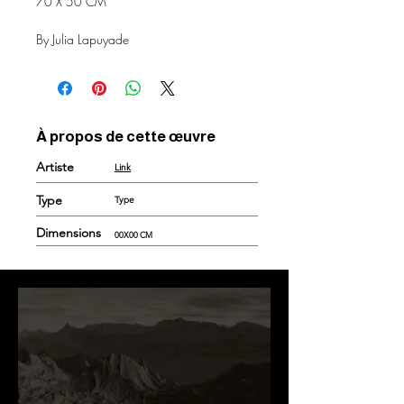
70 X 50 CM
By Julia Lapuyade
À propos de cette œuvre
Artiste
Link
Type
Type
Dimensions
00X00 CM