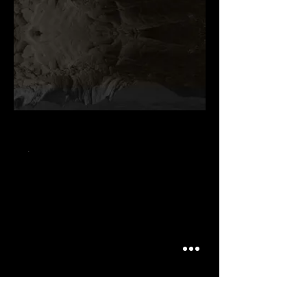
.
.
.