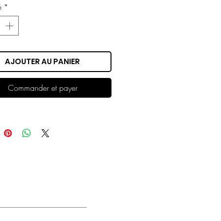
é
*
AJOUTER AU PANIER
Commander et payer