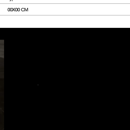
00X00 CM
.
.
.