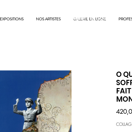
EXPOSITIONS
NOS ARTISTES
GALERIE EN LIGNE
GALERIE EN LIGNE
PROFE
O Q
SOFR
FAIT
MON
420,0
COLLAGE