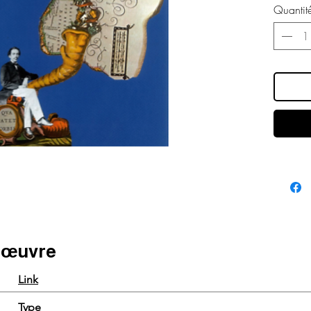
Quantit
e œuvre
Link
Type