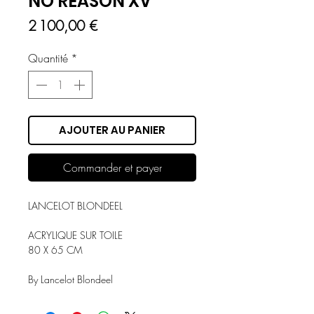
NO REASON XV
Prix
2 100,00 €
Quantité
*
AJOUTER AU PANIER
Commander et payer
LANCELOT BLONDEEL
ACRYLIQUE SUR TOILE
80 X 65 CM
By Lancelot Blondeel