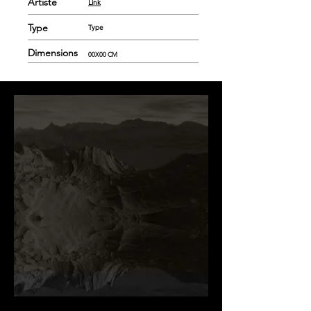
Artiste
Link
Type
Type
Dimensions
00X00 CM