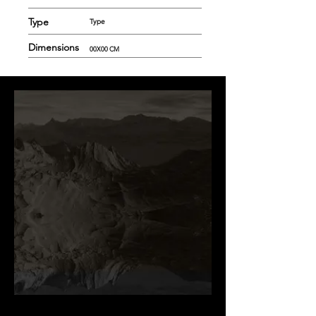
Type
Type
Dimensions
00X00 CM
.