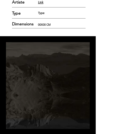
Artiste
Link
Type
Type
Dimensions
00X00 CM