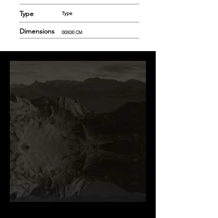
Type
Type
Dimensions
00X00 CM
.