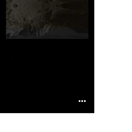
.
.
.