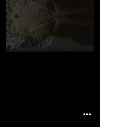
.
.
.