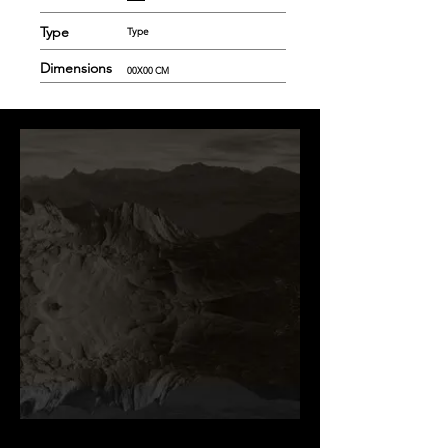
Type
Type
Dimensions
00X00 CM
.