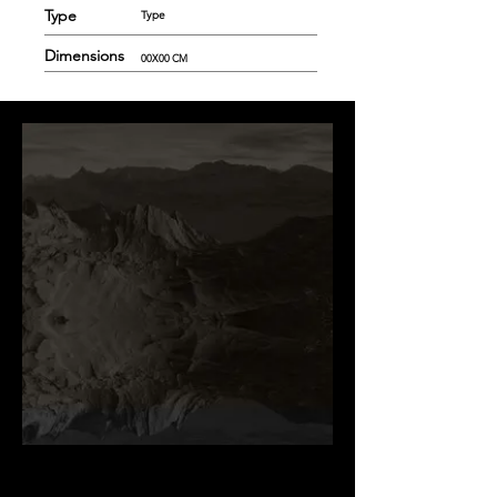
Type
Type
Dimensions
00X00 CM
.