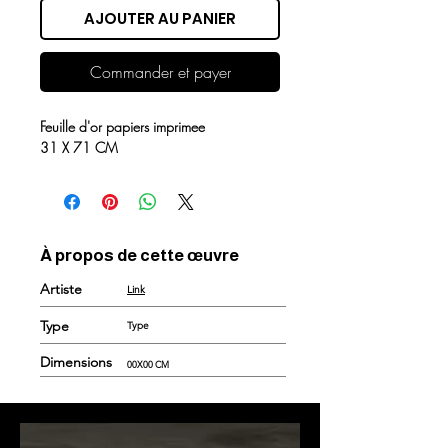
AJOUTER AU PANIER
Commander et payer
Feuille d'or papiers imprimee
31 X 71 CM
À propos de cette œuvre
Artiste
Link
Type
Type
Dimensions
00X00 CM