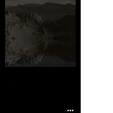
.
.
.