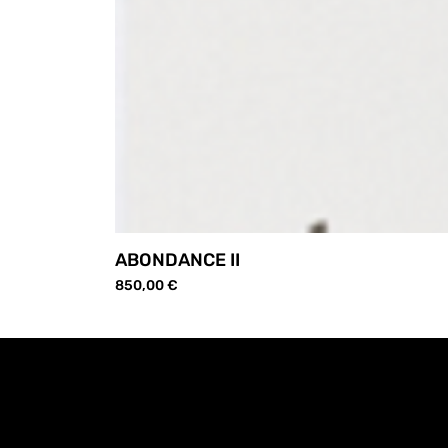
ABONDANCE II
Prix
850,00 €