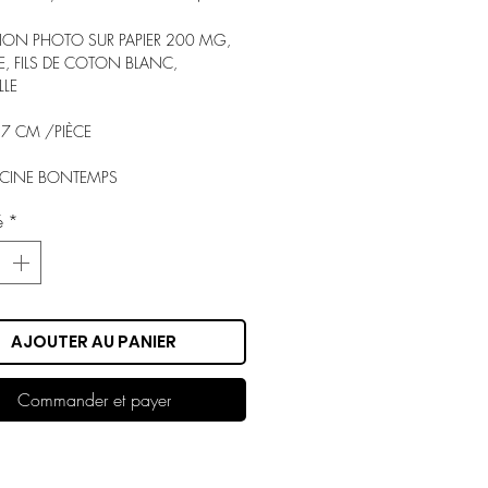
ION PHOTO SUR PAPIER 200 MG,
, FILS DE COTON BLANC,
LLE
,7 CM /PIÈCE
UCINE BONTEMPS
é
*
AJOUTER AU PANIER
Commander et payer