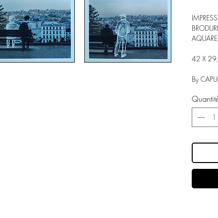
IMPRESS
BRODURE
AQUARE
42 X 29
By CAP
Quantit