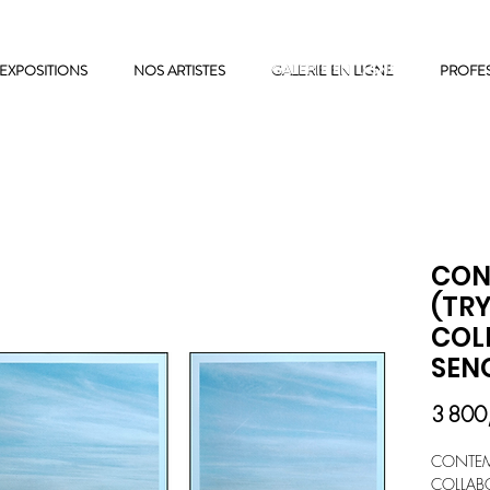
EXPOSITIONS
NOS ARTISTES
GALERIE EN LIGNE
GALERIE EN LIGNE
PROFE
CON
(TRY
COL
SEN
3 800
CONTEMP
COLLAB