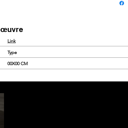
e œuvre
Link
Type
00X00 CM
.