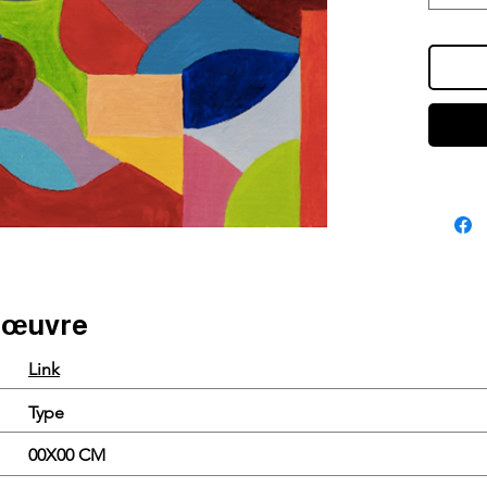
e œuvre
Link
Type
00X00 CM