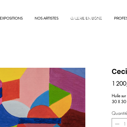
EXPOSITIONS
NOS ARTISTES
GALERIE EN LIGNE
GALERIE EN LIGNE
PROFE
Ceci
1 200
Huile sur
30 X 3
Quantit