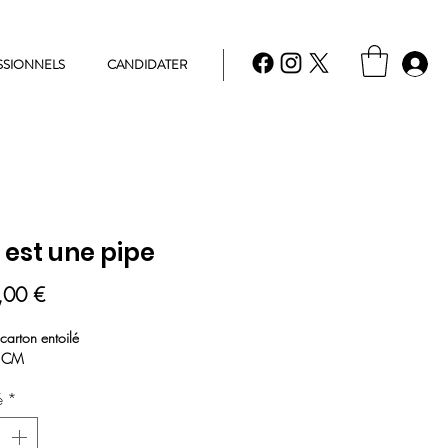
SSIONNELS
CANDIDATER
 est une pipe
Prix
,00 €
 carton entoilé
0 CM
é
*