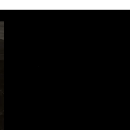
.
.
.