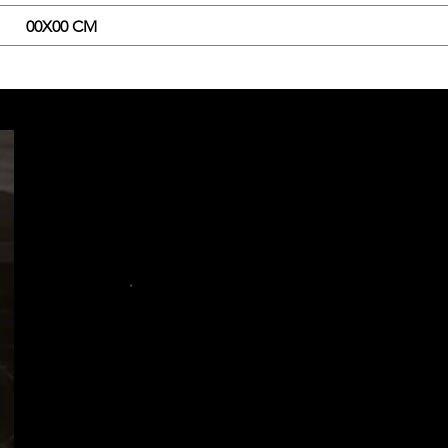
00X00 CM
.
.
.