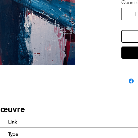
Quantit
e œuvre
Link
Type