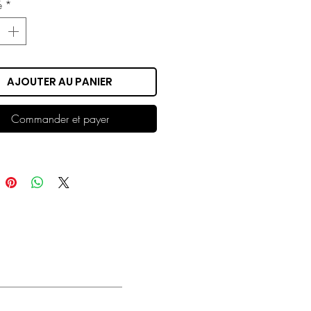
é
*
AJOUTER AU PANIER
Commander et payer