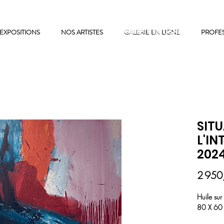
EXPOSITIONS
NOS ARTISTES
GALERIE EN LIGNE
GALERIE EN LIGNE
PROFE
SITU
L'IN
202
2 950
Huile sur 
80 X 6