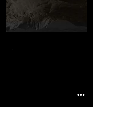
.
.
.