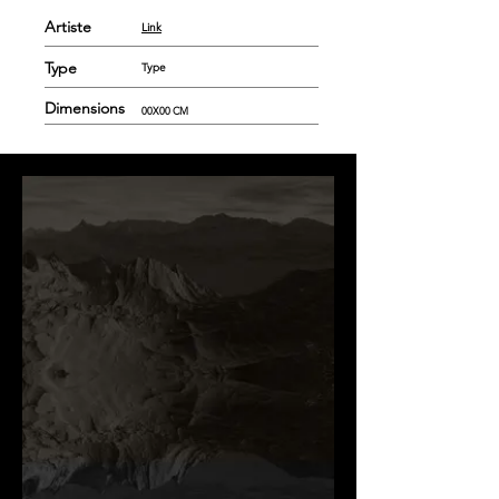
Artiste
Link
Type
Type
Dimensions
00X00 CM