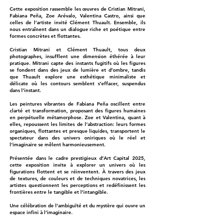
Cette exposition rassemble les œuvres de Cristian Mitrani,
Fabiana Peña, Zoe Arévalo, Valentina Castro, ainsi que
celles de l’artiste invité Clément Thuault. Ensemble, ils
nous entraînent dans un dialogue riche et poétique entre
formes concrètes et flottantes.
Cristian Mitrani et Clément Thuault, tous deux
photographes, insufflent une dimension éthérée à leur
pratique. Mitrani capte des instants fugitifs où les figures
se fondent dans des jeux de lumière et d’ombre, tandis
que Thuault explore une esthétique minimaliste et
délicate où les contours semblent s’effacer, suspendus
dans l’instant.
Les peintures vibrantes de Fabiana Peña oscillent entre
clarté et transformation, proposant des figures humaines
en perpétuelle métamorphose. Zoe et Valentina, quant à
elles, repoussent les limites de l’abstraction: leurs formes
organiques, flottantes et presque liquides, transportent le
spectateur dans des univers oniriques où le réel et
l’imaginaire se mêlent harmonieusement.
Présentée dans le cadre prestigieux d’Art Capital 2025,
cette exposition invite à explorer un univers où les
figurations flottent et se réinventent. À travers des jeux
de textures, de couleurs et de techniques novatrices, les
artistes questionnent les perceptions et redéfinissent les
frontières entre le tangible et l’intangible.
Une célébration de l’ambiguïté et du mystère qui ouvre un
espace infini à l’imaginaire.