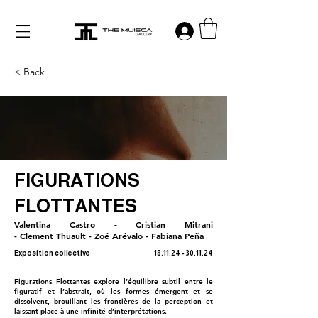
Log in
< Back
FIGURATIONS
FLOTTANTES
Valentina Castro - Cristian Mitrani
- Clement Thuault - Zoé Arévalo - Fabiana Peña
Exposition collective
18.11.24 - 30.11.24
Figurations Flottantes explore l’équilibre subtil entre le
figuratif et l’abstrait, où les formes émergent et se
dissolvent, brouillant les frontières de la perception et
laissant place à une infinité d’interprétations.