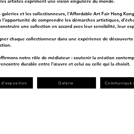
 les artistes expriment une vision singulière du monde.
les galeries et les collectionneurs, l’Affordable Art Fair Hong Ko
urs l’opportunité de comprendre les démarches artistiques, d’éch
nstruire une collection en accord avec leur sensibilité, leur es
gner chaque collectionneur dans une expérience de découverte 
iction.
affirmons notre rôle de médiateur : soutenir la création contemp
rencontre durable entre l’œuvre et celui ou celle qui la choisit.
 d'exposition
Galerie
Communiqué d