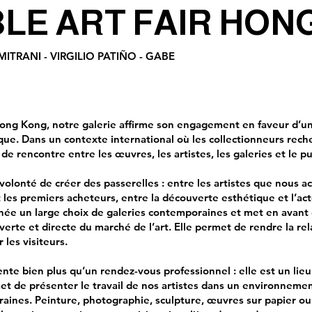
LE ART FAIR HON
MITRANI - VIRGILIO PATIÑO - GABE
 Hong Kong, notre galerie affirme son engagement en faveur d’un
e. Dans un contexte international où les collectionneurs reche
 de rencontre entre les œuvres, les artistes, les galeries et le pu
e volonté de créer des passerelles : entre les artistes que nou
 les premiers acheteurs, entre la découverte esthétique et l’act
née un large choix de galeries contemporaines et met en avant 
erte et directe du marché de l’art. Elle permet de rendre la rela
les visiteurs.
ente bien plus qu’un rendez-vous professionnel : elle est un lie
met de présenter le travail de nos artistes dans un environnemen
oraines. Peinture, photographie, sculpture, œuvres sur papier 