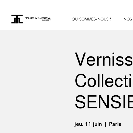
QUI SOMMES-NOUS ?
NOS 
Verniss
Collec
SENSIB
jeu. 11 juin
  |  
Paris