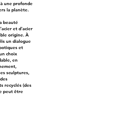
r à une profonde
rs la planète.
la beauté
acier et d'acier
ble origine. À
lis un dialogue
obotiques et
 un choix
dable, en
nnement,
es sculptures,
 des
ts recyclés (des
e peut être