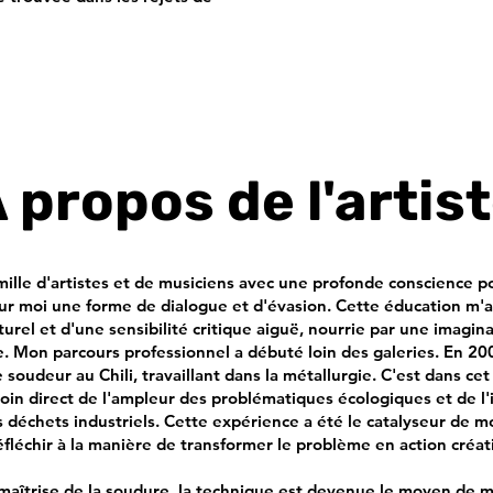
 propos de l'artis
ille d'artistes et de musiciens avec une profonde conscience poli
ur moi une forme de dialogue et d'évasion. Cette éducation m'a
lturel et d'une sensibilité critique aiguë, nourrie par une imagin
e. Mon parcours professionnel a débuté loin des galeries. En 200
soudeur au Chili, travaillant dans la métallurgie. C'est dans c
moin direct de l'ampleur des problématiques écologiques et de l
 déchets industriels. Cette expérience a été le catalyseur de 
éfléchir à la manière de transformer le problème en action créat
 maîtrise de la soudure, la technique est devenue le moyen de 