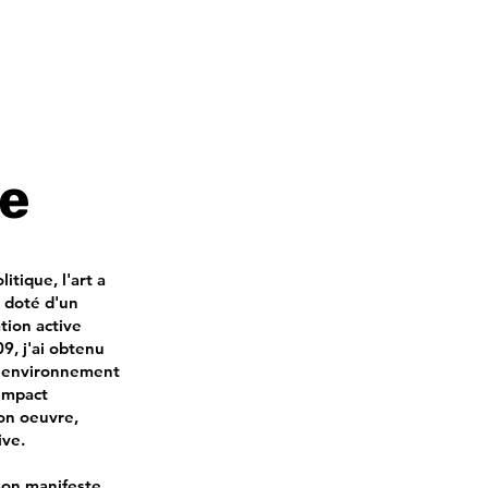
te
tique, l'art a
 doté d'un
ation active
9, j'ai obtenu
et environnement
'impact
mon oeuvre,
ive.
mon manifeste.