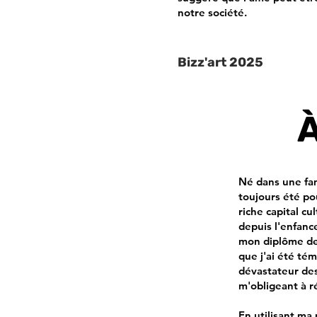
notre société.
Bizz'art 2025
À
Né dans une fam
toujours été po
riche capital cu
depuis l'enfanc
mon diplôme de 
que j'ai été té
dévastateur des
m'obligeant à r
En utilisant ma