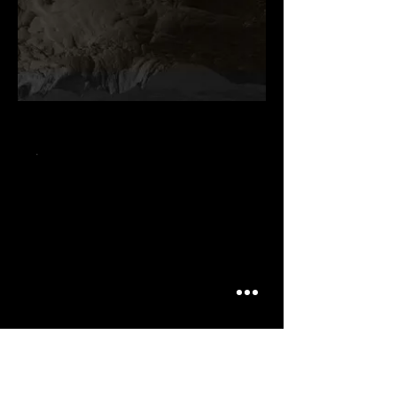
.
.
.