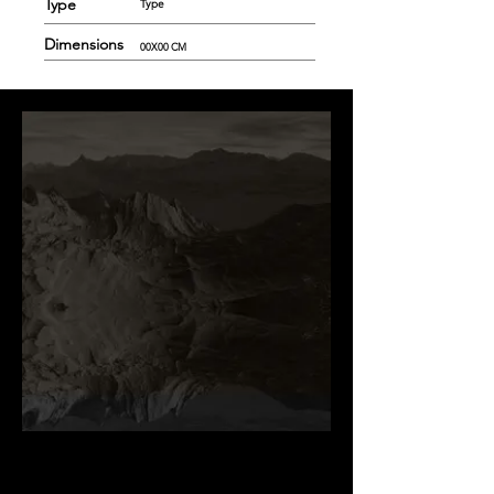
Type
Type
Dimensions
00X00 CM
.
.