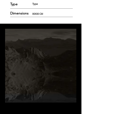
Type
Type
Dimensions
00X00 CM
.