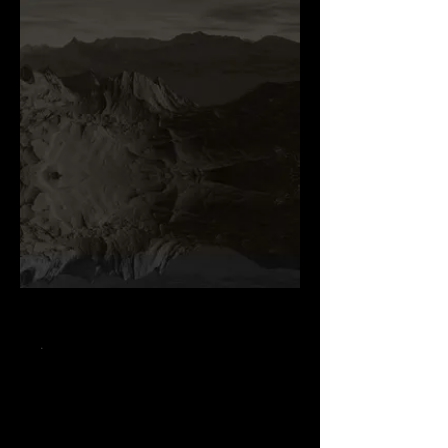
.
.
.