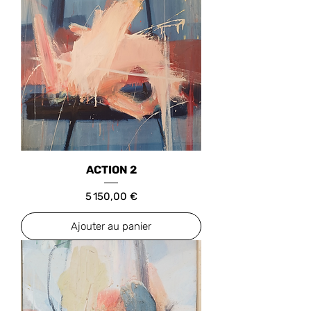
ACTION 2
Prix
5 150,00 €
Ajouter au panier