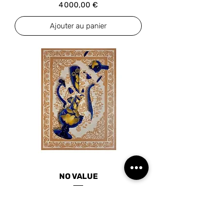
Prix
4 000,00 €
Ajouter au panier
NO VALUE
Prix
1 550,00 €
Ajouter au panier