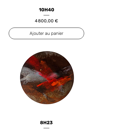
10H40
Prix
4 800,00 €
Ajouter au panier
8H23