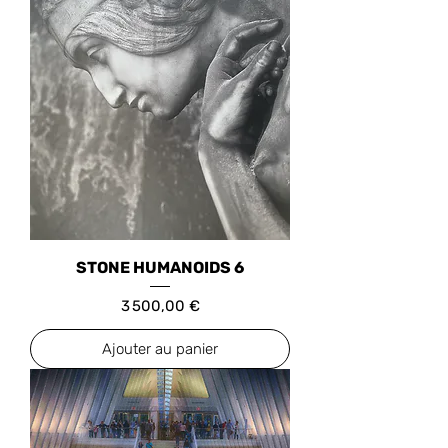
STONE HUMANOIDS 6
Prix
3 500,00 €
Ajouter au panier