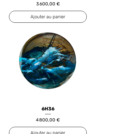
Prix
3 600,00 €
Ajouter au panier
6H36
Prix
4 800,00 €
Ajouter au panier