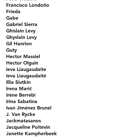
Francisco Londoño
Frieda
Gabe
Gabriel Sierra
Ghislain Levy
Ghyslain Levy
Gil Hanrion
Guty
Hector Massiel
Hector Olguin
Ieva Liaugaudaite
Ieva Liaugaudaité
Illia Siutkin
Irena Marić
Irène Berrebi
Irina Sabatina
Ivan Jiménez Brunel
J. Van Rycke
Jackmatasanos
Jacqueline Poitevin
Janette Kampherbeek