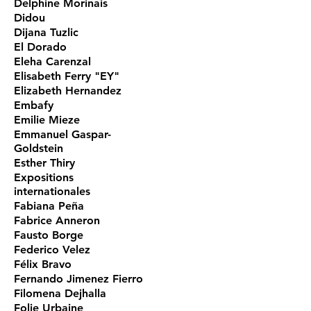
Delphine Morinais
Didou
Dijana Tuzlic
El Dorado
Eleha Carenzal
Elisabeth Ferry "EY"
Elizabeth Hernandez
Embafy
Emilie Mieze
Emmanuel Gaspar-
Goldstein
Esther Thiry
Expositions
internationales
Fabiana Peña
Fabrice Anneron
Fausto Borge
Federico Velez
Félix Bravo
Fernando Jimenez Fierro
Filomena Dejhalla
Folie Urbaine