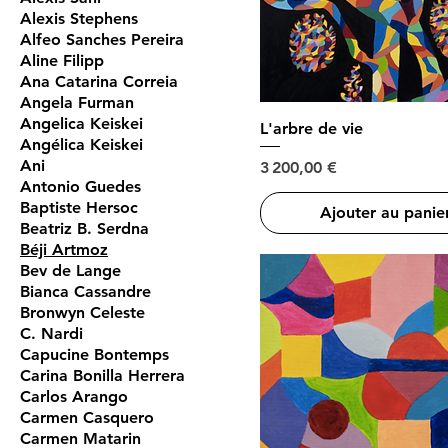
Alexis Stephens
Alfeo Sanches Pereira
Aline Filipp
Ana Catarina Correia
Angela Furman
Angelica Keiskei
L'arbre de vie
Angélica Keiskei
Ani
Prix
3 200,00 €
Antonio Guedes
Baptiste Hersoc
Ajouter au panie
Beatriz B. Serdna
Béji Artmoz
Bev de Lange
Bianca Cassandre
Bronwyn Celeste
C. Nardi
Capucine Bontemps
Carina Bonilla Herrera
Carlos Arango
Carmen Casquero
Carmen Matarin