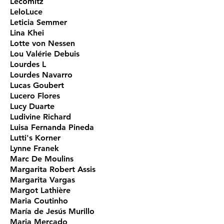
Lecomitz
LeloLuce
Leticia Semmer
Lina Khei
Lotte von Nessen
Lou Valérie Debuis
Lourdes L
Lourdes Navarro
Lucas Goubert
Lucero Flores
Lucy Duarte
Ludivine Richard
Luisa Fernanda Pineda
Lutti's Korner
Lynne Franek
Marc De Moulins
Margarita Robert Assis
Margarita Vargas
Margot Lathière
Maria Coutinho
María de Jesús Murillo
Maria Mercado