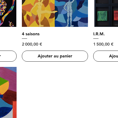
4 saisons
I.R.M.
Prix
Prix
2 000,00 €
1 500,00 €
r
Ajouter au panier
Ajou